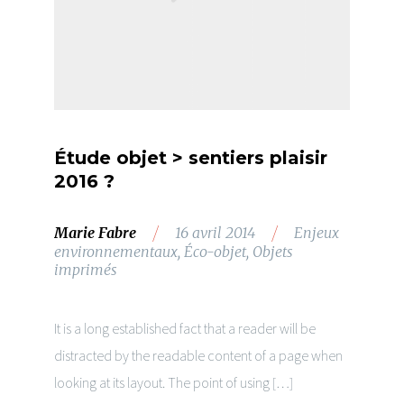
Étude objet > sentiers plaisir
2016 ?
/
/
Marie Fabre
16 avril 2014
Enjeux
environnementaux
,
Éco-objet
,
Objets
imprimés
It is a long established fact that a reader will be
distracted by the readable content of a page when
looking at its layout. The point of using […]