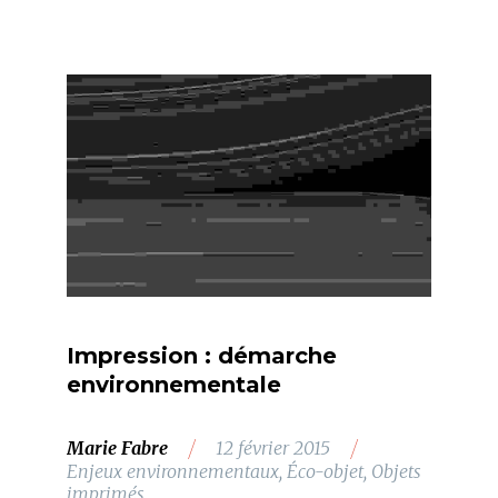
Impression : démarche
environnementale
/
/
Marie Fabre
12 février 2015
Enjeux environnementaux
,
Éco-objet
,
Objets
imprimés