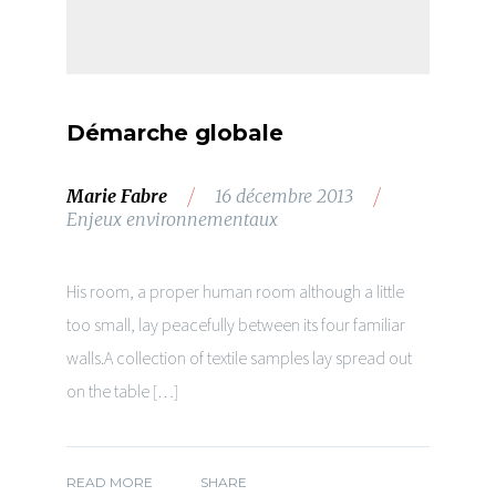
Démarche globale
/
/
Marie Fabre
16 décembre 2013
Enjeux environnementaux
His room, a proper human room although a little
too small, lay peacefully between its four familiar
walls.A collection of textile samples lay spread out
on the table […]
READ MORE
SHARE