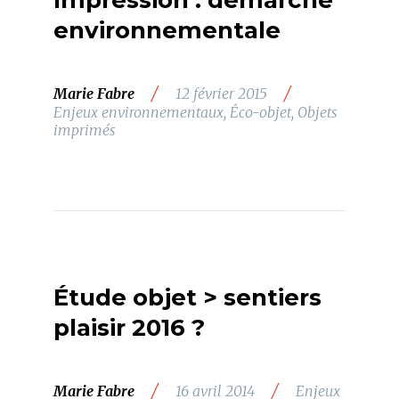
Impression : démarche
environnementale
/
/
Marie Fabre
12 février 2015
Enjeux environnementaux
,
Éco-objet
,
Objets
imprimés
Étude objet > sentiers
plaisir 2016 ?
/
/
Marie Fabre
16 avril 2014
Enjeux